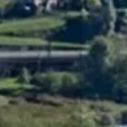
Galloppini S.r.l.
da oltre
50 anni
al vostro servizio
Contattaci